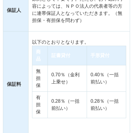
容によっては、ＮＰＯ法人の代表者等の方
保証人
に連帯保証人となっていただきます。（無
担保・有担保を問わず）
以下のとおりとなります。
商
証書貸付
手形貸付
品
無
0.70％（金利
0.40％（一括
担
上乗せ）
前払い）
保証料
保
有
0.28％（一括
0.28％（一括
担
前払い）
前払い）
保