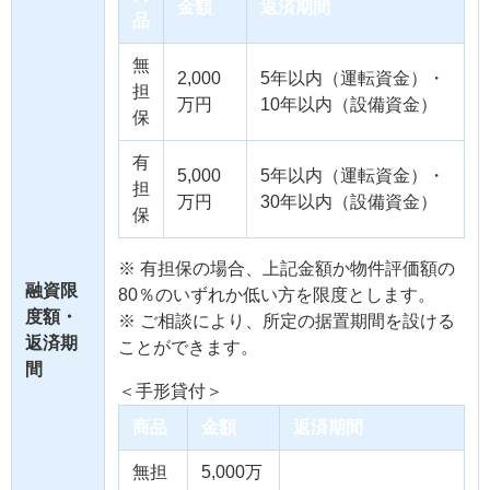
金額
返済期間
品
無
2,000
5年以内（運転資金）・
担
万円
10年以内（設備資金）
保
有
5,000
5年以内（運転資金）・
担
万円
30年以内（設備資金）
保
※ 有担保の場合、上記金額か物件評価額の
融資限
80％のいずれか低い方を限度とします。
度額・
※ ご相談により、所定の据置期間を設ける
返済期
ことができます。
間
＜手形貸付＞
商品
金額
返済期間
無担
5,000万