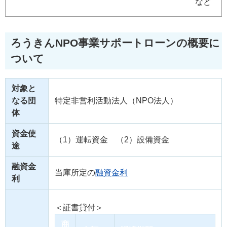
など
ろうきんNPO事業サポートローンの概要に
ついて
対象と
なる団
特定非営利活動法人（NPO法人）
体
資金使
（1）運転資金 （2）設備資金
途
融資金
当庫所定の
融資金利
利
＜証書貸付＞
商