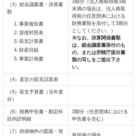
3期分（法人格取得後3期
（3）総会議案書・決算書
未満の場合は、法人格取
類
得前の任意団体における
財務書類を添付して3期分
事業報告書
としてください。）
貸借対照表
※なお、決算関係書類
収支計算書
は、総会議案書添付のも
財産目録
の、または所轄庁提出書
事業計画書
類の写しをご提出下さ
い。
（4）直近の収支試算表
（5）収支予算書（当年度
分）
（6）税務申告書・勘定科
3期分（任意団体における
目内訳明細
申告書を含む）
（7）担保物件の図面・登
有担保の場合