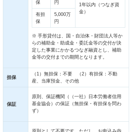
保
円
1年以内（つなぎ資
金）
有担
5,000万
保
円
※ 手形貸付は、国・自治体・財団法人等か
らの補助金・助成金・委託金等の交付が決
定した事業にかかるつなぎ融資とし、補助
金等の交付までの期間となります。
（1）無担保：不要 （2）有担保：不動
担保
産、当庫預金、その他
原則、保証機関（（一社）日本労働者信用
基金協会）の保証（無担保・有担保を問わ
保証
ず）
原則として不要です。ただし、お申込み内